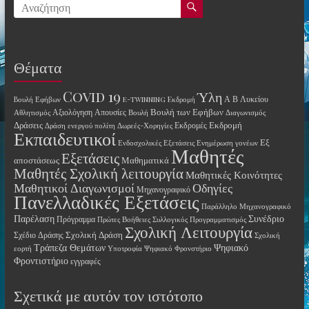
Θέματα
Covid 19
Ύλη
Α Β Λυκείου
Bουλή Εφήβων
e-twinning
Eκδρομή
Βουλή των Εφήβων
Αξιολόγηση
Απουσίες
Αθλητισμός
Βουλή
Διαγωνισμός
Δράσεις
Εκδρομή
Εκδρομές
Δράση ενεργού πολίτη
Δωρεές-Χορηγίες
Εκπαιδευτικοί
Εξ
Ενδοσχολικές Εξετάσεις
Ενημέρωση γονέων
Μαθητές
Εξετάσεις
αποστάσεως
Μαθηματικά
Μαθητές Σχολική λειτουργία
Μαθητικές Κοινότητες
Οδηγίες
Μαθητικοί Διαγωνισμοί
Μηχανογραφικό
Πανελλαδικές Εξετάσεις
Παράλληλο Μηχανογραφικό
Παρέλαση
Συνέδριο
Πρόγραμμα
Πρώτες Βοήθειες
Συλλογικός Προγραμματισμός
Σχολική Λειτουργία
Σχολική Δράση
Σχέδιο Δράσης
Σχολική
Τράπεζα Θεμάτων
Ψηφιακό
εορτή
Υποτροφία
Ψηφιακό Φρονστήριο
Φροντιστήριο
εγγραφές
Σχετικά με αυτόν τον ιστότοπο