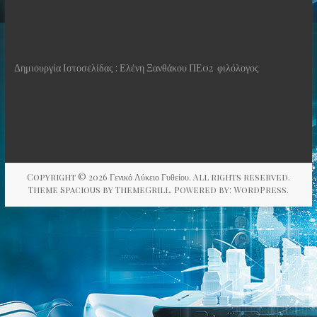
Δημιουργία Ιστοσελίδας : Ελένη Ξανθάκου ΠΕ02 φιλόλογος
Copyright © 2026
Γενικό Λύκειο Γυθείου
. All rights reserved.
Theme
Spacious
by ThemeGrill. Powered by:
WordPress
.