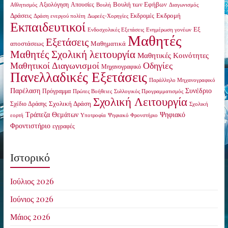
Βουλή των Εφήβων
Αξιολόγηση
Απουσίες
Αθλητισμός
Βουλή
Διαγωνισμός
Δράσεις
Εκδρομή
Εκδρομές
Δράση ενεργού πολίτη
Δωρεές-Χορηγίες
Εκπαιδευτικοί
Εξ
Ενδοσχολικές Εξετάσεις
Ενημέρωση γονέων
Μαθητές
Εξετάσεις
αποστάσεως
Μαθηματικά
Μαθητές Σχολική λειτουργία
Μαθητικές Κοινότητες
Οδηγίες
Μαθητικοί Διαγωνισμοί
Μηχανογραφικό
Πανελλαδικές Εξετάσεις
Παράλληλο Μηχανογραφικό
Παρέλαση
Συνέδριο
Πρόγραμμα
Πρώτες Βοήθειες
Συλλογικός Προγραμματισμός
Σχολική Λειτουργία
Σχολική Δράση
Σχέδιο Δράσης
Σχολική
Τράπεζα Θεμάτων
Ψηφιακό
εορτή
Υποτροφία
Ψηφιακό Φρονστήριο
Φροντιστήριο
εγγραφές
Ιστορικό
Ιούλιος 2026
Ιούνιος 2026
Μάιος 2026