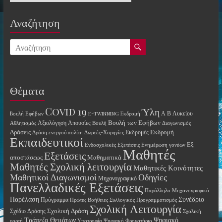
Αναζήτηση
Θέματα
Covid 19
Ύλη
Α Β Λυκείου
Bουλή Εφήβων
e-twinning
Eκδρομή
Βουλή των Εφήβων
Αξιολόγηση
Απουσίες
Αθλητισμός
Βουλή
Διαγωνισμός
Δράσεις
Εκδρομή
Εκδρομές
Δράση ενεργού πολίτη
Δωρεές-Χορηγίες
Εκπαιδευτικοί
Εξ
Ενδοσχολικές Εξετάσεις
Ενημέρωση γονέων
Μαθητές
Εξετάσεις
αποστάσεως
Μαθηματικά
Μαθητές Σχολική λειτουργία
Μαθητικές Κοινότητες
Οδηγίες
Μαθητικοί Διαγωνισμοί
Μηχανογραφικό
Πανελλαδικές Εξετάσεις
Παράλληλο Μηχανογραφικό
Παρέλαση
Συνέδριο
Πρόγραμμα
Πρώτες Βοήθειες
Συλλογικός Προγραμματισμός
Σχολική Λειτουργία
Σχολική Δράση
Σχέδιο Δράσης
Σχολική
Τράπεζα Θεμάτων
Ψηφιακό
εορτή
Υποτροφία
Ψηφιακό Φρονστήριο