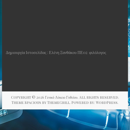
Δημιουργία Ιστοσελίδας : Ελένη Ξανθάκου ΠΕ02 φιλόλογος
Copyright © 2026
Γενικό Λύκειο Γυθείου
. All rights reserved.
Theme
Spacious
by ThemeGrill. Powered by:
WordPress
.