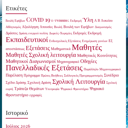
Ετικέτες
Covid 19
Ύλη
Α Β Λυκείου
Bουλή Εφήβων
e-twinning
Eκδρομή
Βουλή των Εφήβων
Αξιολόγηση
Απουσίες
Αθλητισμός
Βουλή
Διαγωνισμός
Δράσεις
Εκδρομή
Εκδρομές
Δράση ενεργού πολίτη
Δωρεές-Χορηγίες
Εκπαιδευτικοί
Εξ
Ενδοσχολικές Εξετάσεις
Ενημέρωση γονέων
Μαθητές
Εξετάσεις
αποστάσεως
Μαθηματικά
Μαθητές Σχολική λειτουργία
Μαθητικές Κοινότητες
Οδηγίες
Μαθητικοί Διαγωνισμοί
Μηχανογραφικό
Πανελλαδικές Εξετάσεις
Παράλληλο Μηχανογραφικό
Παρέλαση
Συνέδριο
Πρόγραμμα
Πρώτες Βοήθειες
Συλλογικός Προγραμματισμός
Σχολική Λειτουργία
Σχολική Δράση
Σχέδιο Δράσης
Σχολική
Τράπεζα Θεμάτων
Ψηφιακό
εορτή
Υποτροφία
Ψηφιακό Φρονστήριο
Φροντιστήριο
εγγραφές
Ιστορικό
Ιούλιος 2026