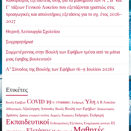
Γ΄ τάξεων Γενικού Λυκείου που εξετάζονται γραπτώς στις
προαγωγικές και απολυτήριες εξετάσεις για το σχ. έτος 2026-
2027
Θερινή Λειτουργία Σχολείου
Συγχαρητήρια!
Συμμετέχοντας στην Βουλή των Εφήβων (μέσα από τα μάτια
μιας έφηβης βουλευτού)
Λ’ Σύνοδος της Βουλής των Εφήβων (6-9 Ιουλίου 2026)
Ετικέτες
Covid 19
Ύλη
Α Β Λυκείου
Bουλή Εφήβων
e-twinning
Eκδρομή
Βουλή των Εφήβων
Αξιολόγηση
Απουσίες
Αθλητισμός
Βουλή
Διαγωνισμός
Δράσεις
Εκδρομή
Εκδρομές
Δράση ενεργού πολίτη
Δωρεές-Χορηγίες
Εκπαιδευτικοί
Εξ
Ενδοσχολικές Εξετάσεις
Ενημέρωση γονέων
Μαθητές
Εξετάσεις
αποστάσεως
Μαθηματικά