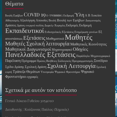
Θέματα
Covid 19
Ύλη
Α Β Λυκείου
Bουλή Εφήβων
e-twinning
Eκδρομή
Βουλή των Εφήβων
Αξιολόγηση
Απουσίες
Αθλητισμός
Βουλή
Διαγωνισμός
Δράσεις
Εκδρομή
Εκδρομές
Δράση ενεργού πολίτη
Δωρεές-Χορηγίες
Εκπαιδευτικοί
Εξ
Ενδοσχολικές Εξετάσεις
Ενημέρωση γονέων
Μαθητές
Εξετάσεις
αποστάσεως
Μαθηματικά
Μαθητές Σχολική λειτουργία
Μαθητικές Κοινότητες
Οδηγίες
Μαθητικοί Διαγωνισμοί
Μηχανογραφικό
Πανελλαδικές Εξετάσεις
Παράλληλο Μηχανογραφικό
Παρέλαση
Συνέδριο
Πρόγραμμα
Πρώτες Βοήθειες
Συλλογικός Προγραμματισμός
Σχολική Λειτουργία
Σχολική Δράση
Σχέδιο Δράσης
Σχολική
Τράπεζα Θεμάτων
Ψηφιακό
εορτή
Υποτροφία
Ψηφιακό Φρονστήριο
Φροντιστήριο
εγγραφές
Σχετικά με αυτόν τον ιστότοπο
Γενικό Λύκειο Γυθείου 3054010
Διευθυντής : Κούζουνας Παύλος (Χημικός)